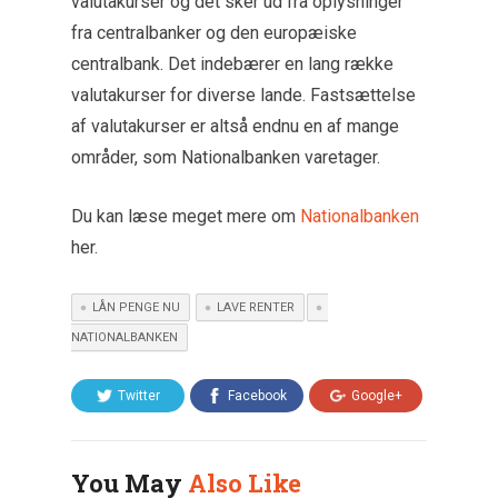
valutakurser og det sker ud fra oplysninger
fra centralbanker og den europæiske
centralbank. Det indebærer en lang række
valutakurser for diverse lande. Fastsættelse
af valutakurser er altså endnu en af mange
områder, som Nationalbanken varetager.
Du kan læse meget mere om
Nationalbanken
her.
LÅN PENGE NU
LAVE RENTER
NATIONALBANKEN
Twitter
Facebook
Google+
You May
Also Like