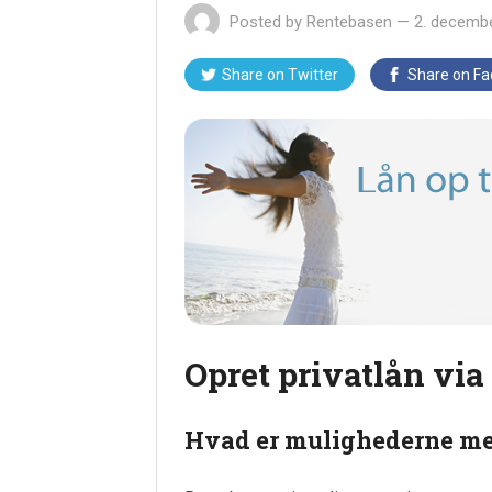
Posted by
Rentebasen
—
2. decemb
Share on
Twitter
Share on
Fa
Opret privatlån via
Hvad er mulighederne me