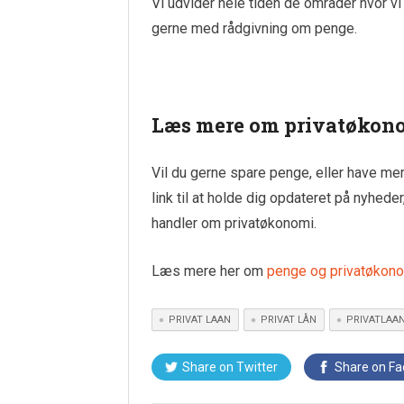
Vi udvider hele tiden de områder hvor vi
gerne med rådgivning om penge.
Læs mere om privatøkon
Vil du gerne spare penge, eller have me
link til at holde dig opdateret på nyhed
handler om privatøkonomi.
Læs mere her om
penge og privatøkon
PRIVAT LAAN
PRIVAT LÅN
PRIVATLAA
Share on
Twitter
Share on
Fa