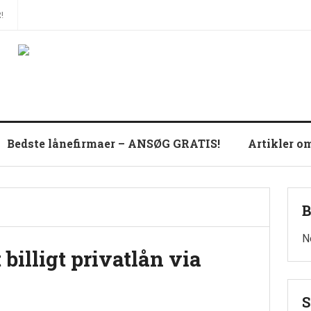
!
Bedste lånefirmaer – ANSØG GRATIS!
Artikler o
B
N
 billigt privatlån via
S