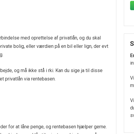
bindelse med oprettelse af privatlån, og du skal
S
ivate bolig, eller værdien på en bil eller lign, der evt
g.
E
i
ejde, og må ikke stå i rki. Kan du sige ja til disse
V
e et privatlån via rentebasen.
m
V
d
s
der for at låne penge, og rentebasen hjælper gerne.