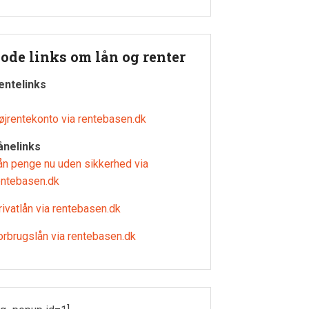
ode links om lån og renter
entelinks
øjrentekonto via rentebasen.dk
ånelinks
ån penge nu uden sikkerhed via
entebasen.dk
rivatlån via rentebasen.dk
orbrugslån via rentebasen.dk