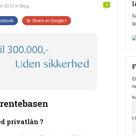
l
0
er 2012
in
Blog
S
cebook
Share on
Google+
q
F
E
n
N
 rentebasen
E
d privatlån ?