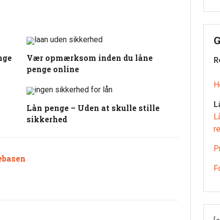
G
nge
Vær opmærksom inden du låne
R
penge online
H
L
–
Lån penge – Uden at skulle stille
L
sikkerhed
r
P
ebasen
F