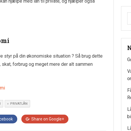
 kan hjælpe med lån til private, og hjælper også
S
ef
omi
N
re styr på din økonomiske situation ? Så brug dette
G
er, skat, forbrug og meget mere der alt sammen
V
o
omi
Få
R
N
PRIVATLÅN
L
bi
cebook
Share on
Google+
L