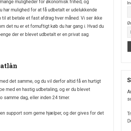
 mange muligheder for økonomisk frihed, og
In
du har mulighed for at få udbetalt er udelukkende
til at betale et fast afdrag hver måned. Vi ser ikke
Ø
om det nu er et fornuftigt køb du har gang i. Hvad du
penge der er blevet udbetalt er en privat sag.
vatlån
S
d det samme, og du vil derfor altid få en hurtigt
pe med en hastig udbetaling, og er du blevet
A
o samme dag, eller inden 24 timer.
so
 en support som gerne hjælper, og der gives for det
T
D