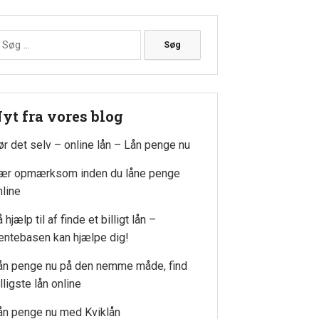
øg
ter:
yt fra vores blog
ør det selv – online lån – Lån penge nu
ær opmærksom inden du låne penge
nline
 hjælp til af finde et billigt lån –
entebasen kan hjælpe dig!
ån penge nu på den nemme måde, find
lligste lån online
ån penge nu med Kviklån