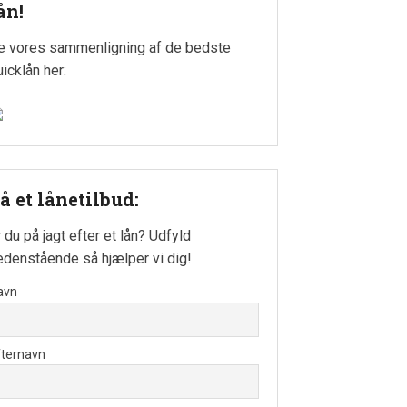
ån!
e vores sammenligning af de bedste
uicklån her:
å et lånetilbud:
r du på jagt efter et lån? Udfyld
edenstående så hjælper vi dig!
avn
fternavn