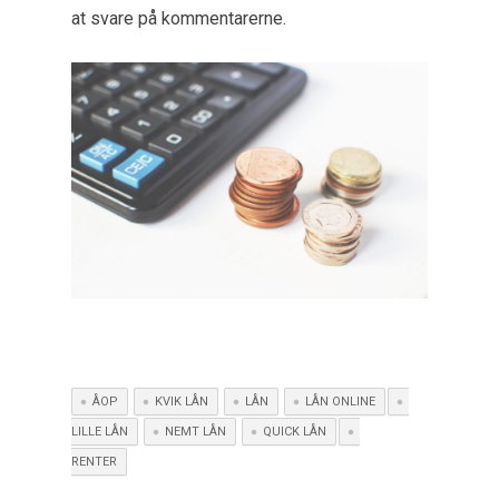
at svare på kommentarerne.
ÅOP
KVIK LÅN
LÅN
LÅN ONLINE
LILLE LÅN
NEMT LÅN
QUICK LÅN
RENTER