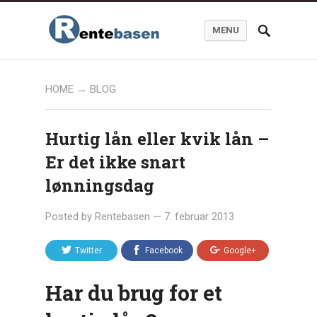
MENU
HOME
→
BLOG
Hurtig lån eller kvik lån –
Er det ikke snart
lønningsdag
Posted by
Rentebasen
—
7. februar 2013
Twitter
Facebook
Google+
Har du brug for et