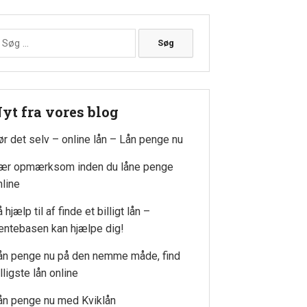
øg
ter:
yt fra vores blog
ør det selv – online lån – Lån penge nu
ær opmærksom inden du låne penge
nline
 hjælp til af finde et billigt lån –
entebasen kan hjælpe dig!
ån penge nu på den nemme måde, find
lligste lån online
ån penge nu med Kviklån