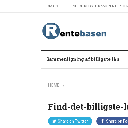
OM OS
FIND DE BEDSTE BANKRENTER HER
Sammenligning af billigste lån
HOME
→
Find-det-billigste-
Share on
Twitter
Share on
Fa