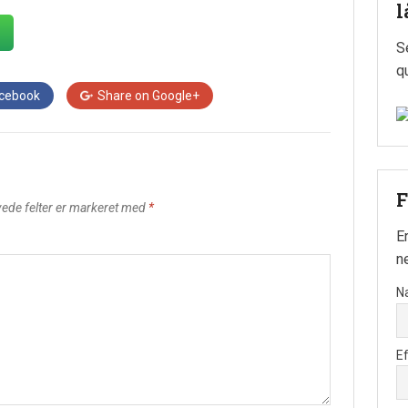
l
S
q
cebook
Share on
Google+
F
ede felter er markeret med
*
E
n
N
E