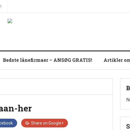
!
Bedste lånefirmaer – ANSØG GRATIS!
Artikler o
B
N
laan-her
cebook
Share on
Google+
S