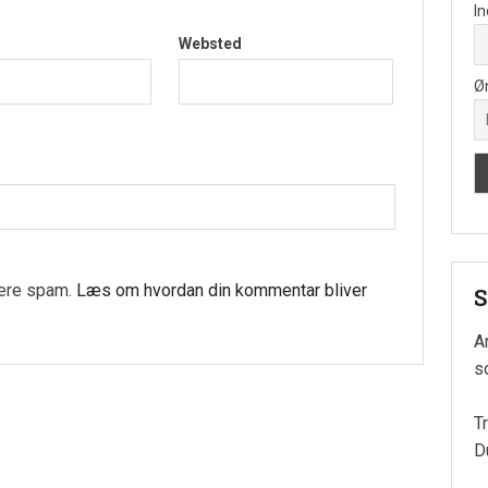
In
Websted
Ø
cere spam.
Læs om hvordan din kommentar bliver
S
A
so
T
D