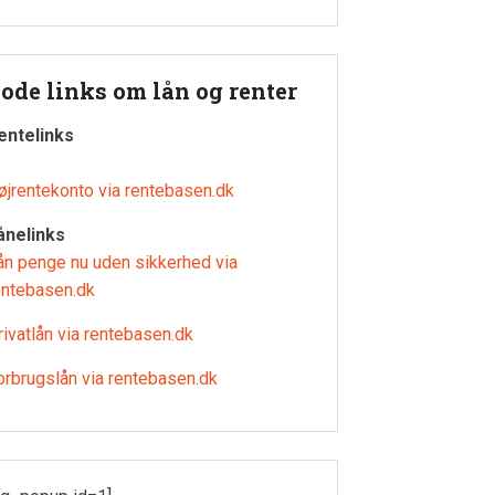
ode links om lån og renter
entelinks
øjrentekonto via rentebasen.dk
ånelinks
ån penge nu uden sikkerhed via
entebasen.dk
rivatlån via rentebasen.dk
orbrugslån via rentebasen.dk