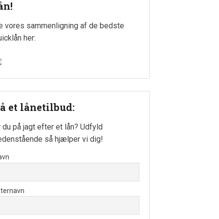
ån!
e vores sammenligning af de bedste
uicklån her:
å et lånetilbud:
r du på jagt efter et lån? Udfyld
edenstående så hjælper vi dig!
avn
fternavn