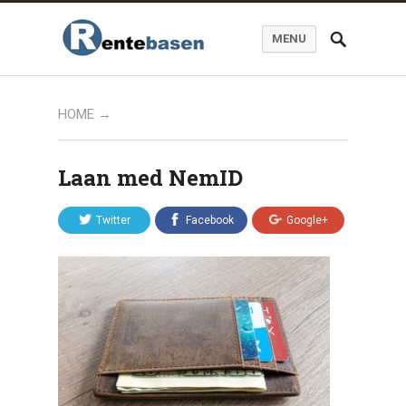
MENU
HOME
→
Laan med NemID
Twitter
Facebook
Google+